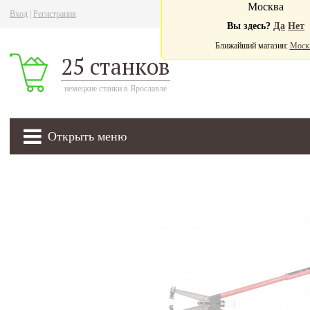
Москва
Вход
|
Регистрация
Ва
Вы здесь?
Да
Нет
Ближайший магазин:
Моск
25 станков
немецкие станки в Ярославле
Открыть меню
905 000
₽
мобильный листогиб для тонколистового металла